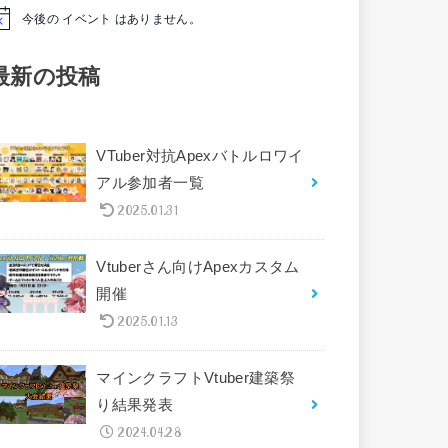
今後の イベント はありません。
最新の投稿
VTuber対抗Apexバトルロワイ
アル参加者一覧
2025.01.31
Vtuberさん向けApexカスタム
開催
2025.01.13
マインクラフトVtuber建築祭
り結果発表
2024.04.28