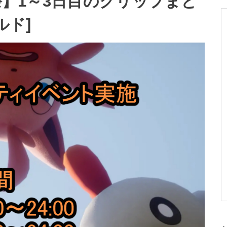
略祭】1～3日目のクリップまと
ルド]