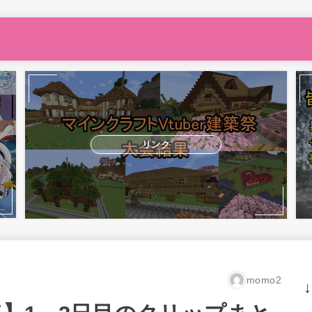
リンク
momo2